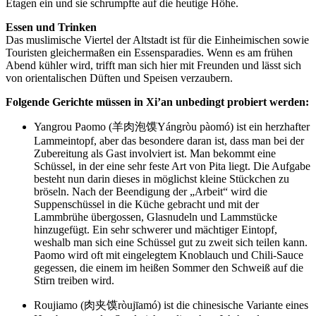
Etagen ein und sie schrumpfte auf die heutige Höhe.
Essen und Trinken
Das muslimische Viertel der Altstadt ist für die Einheimischen sowie
Touristen gleichermaßen ein Essensparadies. Wenn es am frühen
Abend kühler wird, trifft man sich hier mit Freunden und lässt sich
von orientalischen Düften und Speisen verzaubern.
Folgende Gerichte müssen in Xi’an unbedingt probiert werden:
Yangrou Paomo (羊肉泡馍Yángròu pàomó) ist ein herzhafter
Lammeintopf, aber das besondere daran ist, dass man bei der
Zubereitung als Gast involviert ist. Man bekommt eine
Schüssel, in der eine sehr feste Art von Pita liegt. Die Aufgabe
besteht nun darin dieses in möglichst kleine Stückchen zu
bröseln. Nach der Beendigung der „Arbeit“ wird die
Suppenschüssel in die Küche gebracht und mit der
Lammbrühe übergossen, Glasnudeln und Lammstücke
hinzugefügt. Ein sehr schwerer und mächtiger Eintopf,
weshalb man sich eine Schüssel gut zu zweit sich teilen kann.
Paomo wird oft mit eingelegtem Knoblauch und Chili-Sauce
gegessen, die einem im heißen Sommer den Schweiß auf die
Stirn treiben wird.
Roujiamo (肉夹馍ròujīamó) ist die chinesische Variante eines