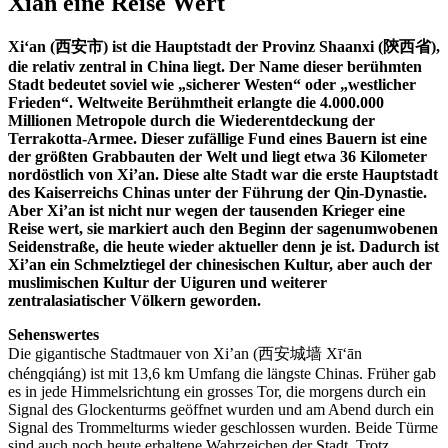
Xian eine Reise Wert
Xi‘an (西安市) ist die Hauptstadt der Provinz Shaanxi (陝西省),
die relativ zentral in China liegt. Der Name dieser berühmten
Stadt bedeutet soviel wie „sicherer Westen“ oder „westlicher
Frieden“. Weltweite Berühmtheit erlangte die 4.000.000
Millionen Metropole durch die Wiederentdeckung der
Terrakotta-Armee. Dieser zufällige Fund eines Bauern ist eine
der größten Grabbauten der Welt und liegt etwa 36 Kilometer
nordöstlich von Xi’an. Diese alte Stadt war die erste Hauptstadt
des Kaiserreichs Chinas unter der Führung der Qin-Dynastie.
Aber Xi’an ist nicht nur wegen der tausenden Krieger eine
Reise wert, sie markiert auch den Beginn der sagenumwobenen
Seidenstraße, die heute wieder aktueller denn je ist. Dadurch ist
Xi’an ein Schmelztiegel der chinesischen Kultur, aber auch der
muslimischen Kultur der Uiguren und weiterer
zentralasiatischer Völkern geworden.
Sehenswertes
Die gigantische Stadtmauer von Xi’an (西安城墙 Xī‘ān
chéngqiáng) ist mit 13,6 km Umfang die längste Chinas. Früher gab
es in jede Himmelsrichtung ein grosses Tor, die morgens durch ein
Signal des Glockenturms geöffnet wurden und am Abend durch ein
Signal des Trommelturms wieder geschlossen wurden. Beide Türme
sind auch noch heute erhaltene Wahrzeichen der Stadt. Trotz