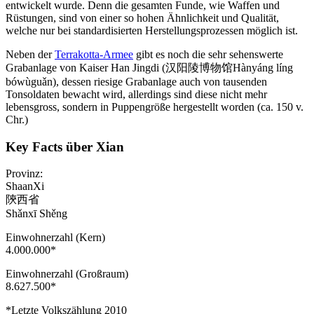
entwickelt wurde. Denn die gesamten Funde, wie Waffen und
Rüstungen, sind von einer so hohen Ähnlichkeit und Qualität,
welche nur bei standardisierten Herstellungsprozessen möglich ist.
Neben der
Terrakotta-Armee
gibt es noch die sehr sehenswerte
Grabanlage von Kaiser Han Jingdi (汉阳陵博物馆Hànyáng líng
bówùguǎn), dessen riesige Grabanlage auch von tausenden
Tonsoldaten bewacht wird, allerdings sind diese nicht mehr
lebensgross, sondern in Puppengröße hergestellt worden (ca. 150 v.
Chr.)
Key Facts über Xian
Provinz:
ShaanXi
陝西省
Shǎnxī Shěng
Einwohnerzahl (Kern)
4.000.000*
Einwohnerzahl (Großraum)
8.627.500*
*Letzte Volkszählung 2010