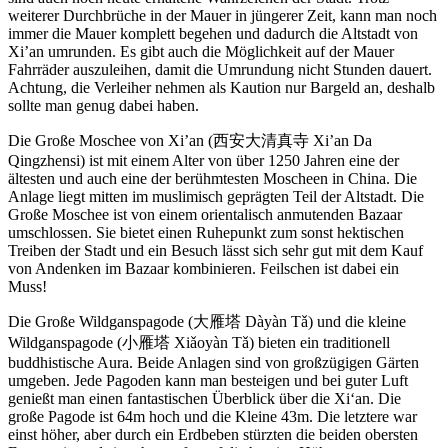
weiterer Durchbrüche in der Mauer in jüngerer Zeit, kann man noch
immer die Mauer komplett begehen und dadurch die Altstadt von
Xi’an umrunden. Es gibt auch die Möglichkeit auf der Mauer
Fahrräder auszuleihen, damit die Umrundung nicht Stunden dauert.
Achtung, die Verleiher nehmen als Kaution nur Bargeld an, deshalb
sollte man genug dabei haben.
Die Große Moschee von Xi’an (西安大清真寺 Xi’an Da
Qingzhensi) ist mit einem Alter von über 1250 Jahren eine der
ältesten und auch eine der berühmtesten Moscheen in China. Die
Anlage liegt mitten im muslimisch geprägten Teil der Altstadt. Die
Große Moschee ist von einem orientalisch anmutenden Bazaar
umschlossen. Sie bietet einen Ruhepunkt zum sonst hektischen
Treiben der Stadt und ein Besuch lässt sich sehr gut mit dem Kauf
von Andenken im Bazaar kombinieren. Feilschen ist dabei ein
Muss!
Die Große Wildganspagode (大雁塔 Dàyàn Tǎ) und die kleine
Wildganspagode (小雁塔 Xiǎoyàn Tǎ) bieten ein traditionell
buddhistische Aura. Beide Anlagen sind von großzügigen Gärten
umgeben. Jede Pagoden kann man besteigen und bei guter Luft
genießt man einen fantastischen Überblick über die Xi‘an. Die
große Pagode ist 64m hoch und die Kleine 43m. Die letztere war
einst höher, aber durch ein Erdbeben stürzten die beiden obersten