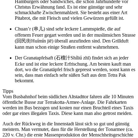
Hamburgers oder Sandwiches, die schon Jahrhunderte vor
Christus Erwähnung fand. Es ist eine günstige und sehr
schmackhafte Zwischenmahlzeit. Sie besteht aus einer Art
Pitabrot, die mit Fleisch und vielen Gewürzen gefüllt ist.
Chuan’r (串儿) sind sehr leckere Lammspieße, die auf
offenem Feuer gegart werden und in der muslimsichen Strasse
(回民街Huímín jiē) überall anzufinden sind. Den Grillduft
kann man schon einige Straßen entfernt wahrnehmen.
Der Granatapfelsaft (石榴汁Shíliú zhī) findet sich an jeder
Ecke und ist eine leckere Erfrischung. Am besten kauft man
dort, wo die Granatäpfel frisch gepresst werden, sonst kann es
sein, dass man einfach sehr süßen Saft aus dem Tetra Pak
bekommt.
Tipps
Vom Busbahnhof beim südlichen Altstadttor fahren alle 10 Minuten
öffentliche Busse zur Terrakotta-Armee-Anlage. Die Fahrkarten
werden im Bus bezogen und kosten nur einen Bruchteil eines Taxis
oder gar eines illegalen Taxis. Diese kann man also getrost meiden.
Auch der Rückweg in die Innenstadt lässt sich so gut und günstig
meistern. Man vermutet, dass für die Herstellung der Tonarmee (ca.
220 v. Chr.) die erste Massenproduktion der Menschheitsgeschichte