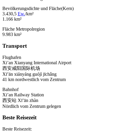
Bevölkerungsdichte und Fläche(Kern)
3.430,5
Ew.
/km²
1.166 km²
Fläche Metropolregion
9.983 km²
Transport
Flughafen
Xi’an Xianyang International Airport
西安咸阳国际机场
Xī’ān xiányáng guójì jīchǎng
41 km nordwestlich vom Zentrum
Bahnhof
Xi’an Railway Station
西安站 Xī’ān zhàn
Nördlich vom Zentrum gelegen
Beste Reisezeit
Beste Reisezeit: