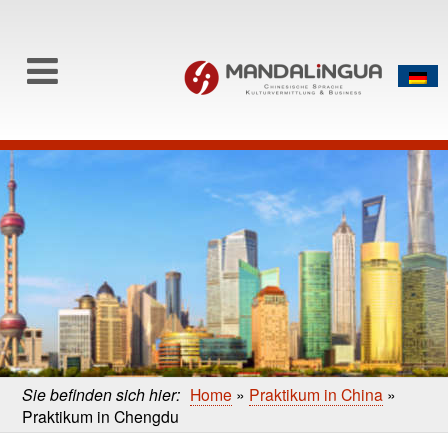
0
Skip to content
Skip
to
main
content
Sie befinden sich hier:
Home
»
Praktikum in China
»
Praktikum in Chengdu