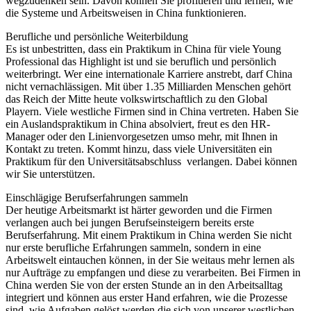
wegzudenken sein. Davon können Sie profitieren und lernen, wie
die Systeme und Arbeitsweisen in China funktionieren.
Berufliche und persönliche Weiterbildung
Es ist unbestritten, dass ein Praktikum in China für viele Young
Professional das Highlight ist und sie beruflich und persönlich
weiterbringt. Wer eine internationale Karriere anstrebt, darf China
nicht vernachlässigen. Mit über 1.35 Milliarden Menschen gehört
das Reich der Mitte heute volkswirtschaftlich zu den Global
Playern. Viele westliche Firmen sind in China vertreten. Haben Sie
ein Auslandspraktikum in China absolviert, freut es den HR-
Manager oder den Linienvorgesetzen umso mehr, mit Ihnen in
Kontakt zu treten. Kommt hinzu, dass viele Universitäten ein
Praktikum für den Universitätsabschluss verlangen. Dabei können
wir Sie unterstützen.
Einschlägige Berufserfahrungen sammeln
Der heutige Arbeitsmarkt ist härter geworden und die Firmen
verlangen auch bei jungen Berufseinsteigern bereits erste
Berufserfahrung. Mit einem Praktikum in China werden Sie nicht
nur erste berufliche Erfahrungen sammeln, sondern in eine
Arbeitswelt eintauchen können, in der Sie weitaus mehr lernen als
nur Aufträge zu empfangen und diese zu verarbeiten. Bei Firmen in
China werden Sie von der ersten Stunde an in den Arbeitsalltag
integriert und können aus erster Hand erfahren, wie die Prozesse
sind, wie Aufgaben gelöst werden die sich von unserer westlichen