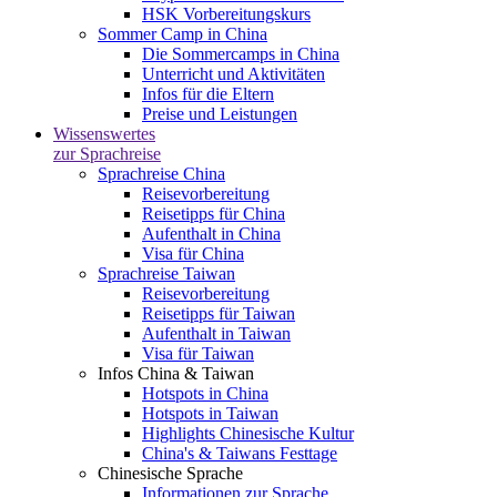
HSK Vorbereitungskurs
Sommer Camp in China
Die Sommercamps in China
Unterricht und Aktivitäten
Infos für die Eltern
Preise und Leistungen
Wissenswertes
zur Sprachreise
Sprachreise China
Reisevorbereitung
Reisetipps für China
Aufenthalt in China
Visa für China
Sprachreise Taiwan
Reisevorbereitung
Reisetipps für Taiwan
Aufenthalt in Taiwan
Visa für Taiwan
Infos China & Taiwan
Hotspots in China
Hotspots in Taiwan
Highlights Chinesische Kultur
China's & Taiwans Festtage
Chinesische Sprache
Informationen zur Sprache