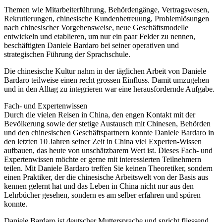
Themen wie Mitarbeiterführung, Behördengänge, Vertragswesen,
Rekrutierungen, chinesische Kundenbetreuung, Problemlösungen
nach chinesischer Vorgehensweise, neue Geschäftsmodelle
entwickeln und etablieren, um nur ein paar Felder zu nennen,
beschäftigten Daniele Bardaro bei seiner operativen und
strategischen Führung der Sprachschule.
Die chinesische Kultur nahm in der täglichen Arbeit von Daniele
Bardaro teilweise einen recht grossen Einfluss. Damit umzugehen
und in den Alltag zu integrieren war eine herausfordernde Aufgabe.
Fach- und Expertenwissen
Durch die vielen Reisen in China, den engen Kontakt mit der
Bevölkerung sowie der stetige Austausch mit Chinesen, Behörden
und den chinesischen Geschäftspartnern konnte Daniele Bardaro in
den letzten 10 Jahren seiner Zeit in China viel Experten-Wissen
aufbauen, das heute von unschätzbarem Wert ist. Dieses Fach- und
Expertenwissen möchte er gerne mit interessierten Teilnehmern
teilen. Mit Daniele Bardaro treffen Sie keinen Theoretiker, sondern
einen Praktiker, der die chinesische Arbeitswelt von der Basis aus
kennen gelernt hat und das Leben in China nicht nur aus den
Lehrbücher gesehen, sondern es am selber erfahren und spüren
konnte.
Daniele Bardaro ist deutscher Muttersprache und spricht fliessend