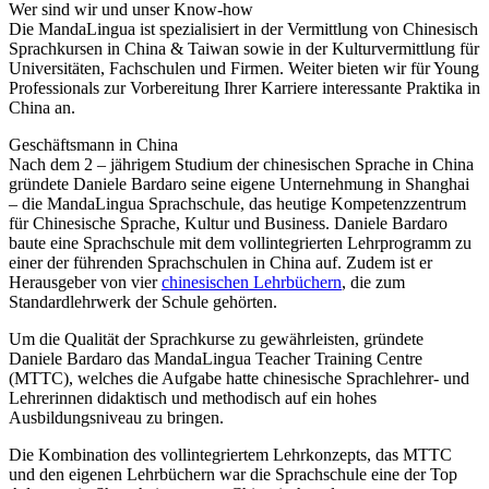
Wer sind wir und unser Know-how
Die MandaLingua ist spezialisiert in der Vermittlung von Chinesisch
Sprachkursen in China & Taiwan sowie in der Kulturvermittlung für
Universitäten, Fachschulen und Firmen. Weiter bieten wir für Young
Professionals zur Vorbereitung Ihrer Karriere interessante Praktika in
China an.
Geschäftsmann in China
Nach dem 2 – jährigem Studium der chinesischen Sprache in China
gründete Daniele Bardaro seine eigene Unternehmung in Shanghai
– die MandaLingua Sprachschule, das heutige Kompetenzzentrum
für Chinesische Sprache, Kultur und Business. Daniele Bardaro
baute eine Sprachschule mit dem vollintegrierten Lehrprogramm zu
einer der führenden Sprachschulen in China auf. Zudem ist er
Herausgeber von vier
chinesischen Lehrbüchern
, die zum
Standardlehrwerk der Schule gehörten.
Um die Qualität der Sprachkurse zu gewährleisten, gründete
Daniele Bardaro das MandaLingua Teacher Training Centre
(MTTC), welches die Aufgabe hatte chinesische Sprachlehrer- und
Lehrerinnen didaktisch und methodisch auf ein hohes
Ausbildungsniveau zu bringen.
Die Kombination des vollintegriertem Lehrkonzepts, das MTTC
und den eigenen Lehrbüchern war die Sprachschule eine der Top