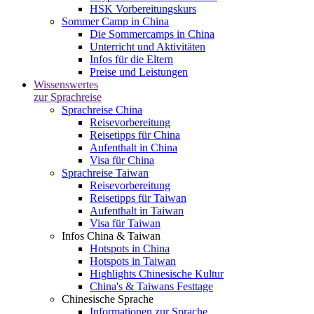
HSK Vorbereitungskurs
Sommer Camp in China
Die Sommercamps in China
Unterricht und Aktivitäten
Infos für die Eltern
Preise und Leistungen
Wissenswertes
zur Sprachreise
Sprachreise China
Reisevorbereitung
Reisetipps für China
Aufenthalt in China
Visa für China
Sprachreise Taiwan
Reisevorbereitung
Reisetipps für Taiwan
Aufenthalt in Taiwan
Visa für Taiwan
Infos China & Taiwan
Hotspots in China
Hotspots in Taiwan
Highlights Chinesische Kultur
China's & Taiwans Festtage
Chinesische Sprache
Informationen zur Sprache