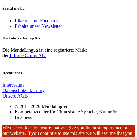
Social media
Like uns auf Facebook
Erhalte unser Newsletter
Die Inforce Group AG
Die MandaLingua ist eine registrierte Marke
der
Inforce Group AG
Rechtliches
Impressum
Datenschutzerklärung
Unsere AGB
© 2011-2026 Mandalingua
Kompetenzcenter für Chinesische Sprache, Kultur &
Business
We use cookies to ensure that we give you the best experience on
our website. If you continue to use this site we will assume that you