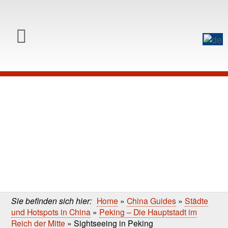
0
Skip to content
Skip
to
main
content
Sie befinden sich hier:
Home
»
China Guides
»
Städte
und Hotspots in China
»
Peking – Die Hauptstadt im
Reich der Mitte
»
Sightseeing in Peking