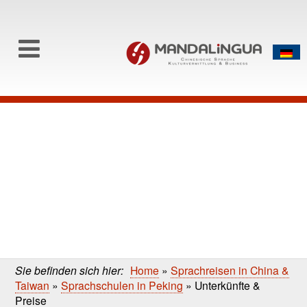
0
Skip to content
Skip
to
main
content
Sie befinden sich hier:
Home
»
Sprachreisen in China &
Taiwan
»
Sprachschulen in Peking
»
Unterkünfte &
Preise