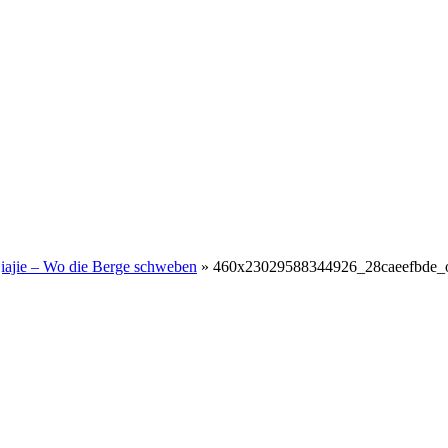
iajie – Wo die Berge schweben
»
460x23029588344926_28caeefbde_o