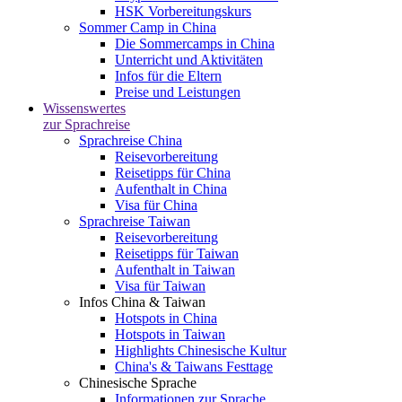
HSK Vorbereitungskurs
Sommer Camp in China
Die Sommercamps in China
Unterricht und Aktivitäten
Infos für die Eltern
Preise und Leistungen
Wissenswertes
zur Sprachreise
Sprachreise China
Reisevorbereitung
Reisetipps für China
Aufenthalt in China
Visa für China
Sprachreise Taiwan
Reisevorbereitung
Reisetipps für Taiwan
Aufenthalt in Taiwan
Visa für Taiwan
Infos China & Taiwan
Hotspots in China
Hotspots in Taiwan
Highlights Chinesische Kultur
China's & Taiwans Festtage
Chinesische Sprache
Informationen zur Sprache