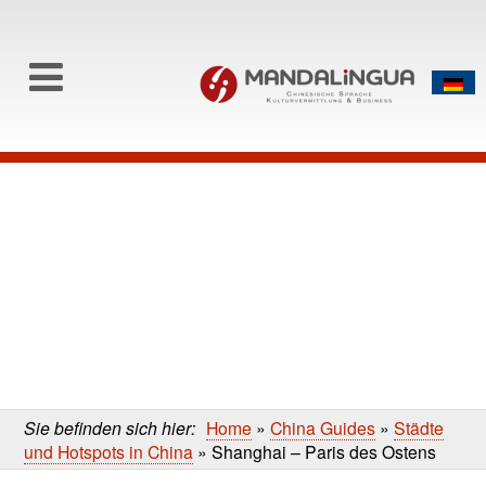
0
Skip to content
Skip
to
main
content
Sie befinden sich hier:
Home
»
China Guides
»
Städte
und Hotspots in China
»
Shanghai – Paris des Ostens