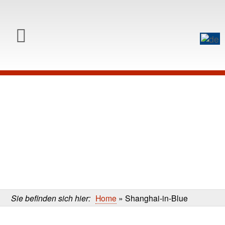
0
Skip to content
Skip
to
main
content
Sie befinden sich hier:
Home
»
Shanghai-in-Blue