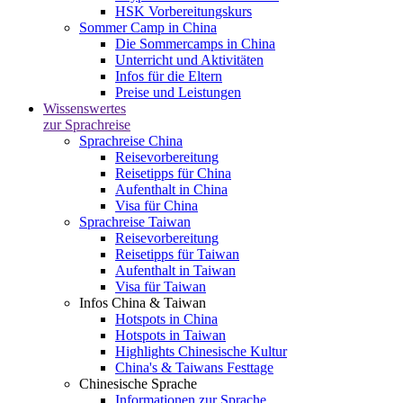
HSK Vorbereitungskurs
Sommer Camp in China
Die Sommercamps in China
Unterricht und Aktivitäten
Infos für die Eltern
Preise und Leistungen
Wissenswertes
zur Sprachreise
Sprachreise China
Reisevorbereitung
Reisetipps für China
Aufenthalt in China
Visa für China
Sprachreise Taiwan
Reisevorbereitung
Reisetipps für Taiwan
Aufenthalt in Taiwan
Visa für Taiwan
Infos China & Taiwan
Hotspots in China
Hotspots in Taiwan
Highlights Chinesische Kultur
China's & Taiwans Festtage
Chinesische Sprache
Informationen zur Sprache