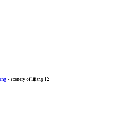
iang
»
scenery of lijiang 12