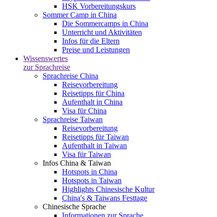
HSK Vorbereitungskurs
Sommer Camp in China
Die Sommercamps in China
Unterricht und Aktivitäten
Infos für die Eltern
Preise und Leistungen
Wissenswertes
zur Sprachreise
Sprachreise China
Reisevorbereitung
Reisetipps für China
Aufenthalt in China
Visa für China
Sprachreise Taiwan
Reisevorbereitung
Reisetipps für Taiwan
Aufenthalt in Taiwan
Visa für Taiwan
Infos China & Taiwan
Hotspots in China
Hotspots in Taiwan
Highlights Chinesische Kultur
China's & Taiwans Festtage
Chinesische Sprache
Informationen zur Sprache