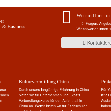
Wir sind hier für 
er
....für Fragen, Angeb
r & Business
Wir antworten innert 
Kontaktier
n
Kulturvermittlung China
Prak
urse
Durch unsere langjährige Erfahrung in China
Für Y
kennen
bieten wir für Unternehmen und Expats
ist es
en
Vorbereitungskurse für den Aufenthalt in
Auslan
China an. Weiter bieten wir für Fachschulen
haben 