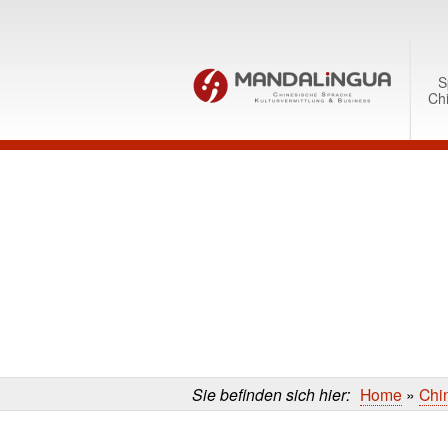
0
Skip to content
S
Ch
Skip
to
main
content
Sie befinden sich hier:
Home
»
Chi