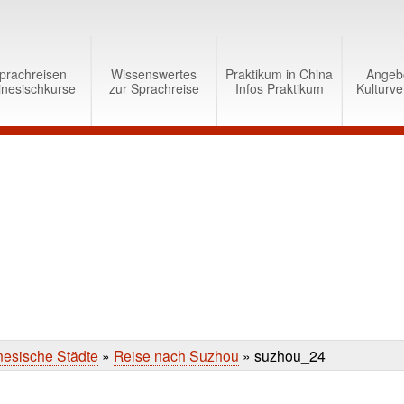
prachreisen
Wissenswertes
Praktikum in China
Angeb
inesischkurse
zur Sprachreise
Infos Praktikum
Kulturve
nesische Städte
»
Reise nach Suzhou
»
suzhou_24