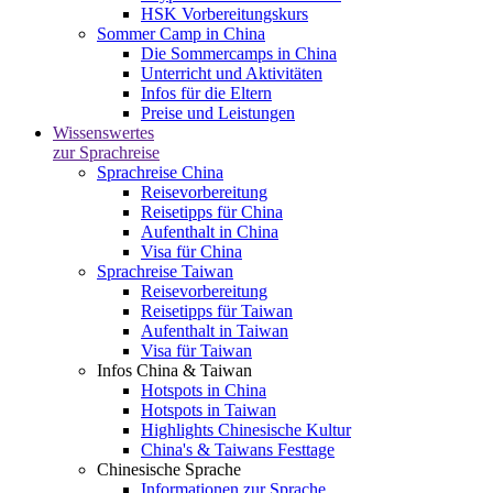
HSK Vorbereitungskurs
Sommer Camp in China
Die Sommercamps in China
Unterricht und Aktivitäten
Infos für die Eltern
Preise und Leistungen
Wissenswertes
zur Sprachreise
Sprachreise China
Reisevorbereitung
Reisetipps für China
Aufenthalt in China
Visa für China
Sprachreise Taiwan
Reisevorbereitung
Reisetipps für Taiwan
Aufenthalt in Taiwan
Visa für Taiwan
Infos China & Taiwan
Hotspots in China
Hotspots in Taiwan
Highlights Chinesische Kultur
China's & Taiwans Festtage
Chinesische Sprache
Informationen zur Sprache