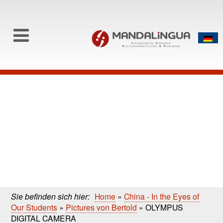
0
Skip to content
Skip
to
main
content
Sie befinden sich hier:
Home
»
China - In the Eyes of
Our Students
»
Pictures von Bertold
»
OLYMPUS
DIGITAL CAMERA