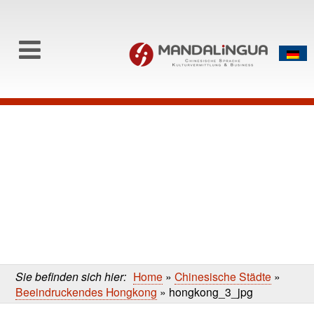
0
Skip to content
Skip
to
main
content
Sie befinden sich hier:
Home
»
Chinesische Städte
»
Beeindruckendes Hongkong
»
hongkong_3_jpg