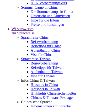
HSK Vorbereitungskurs
Sommer Camp in China
Die Sommercamps in China
Unterricht und Aktivitäten
Infos für die Eltern
Preise und Leistungen
Wissenswertes
zur Sprachreise
Sprachreise China
Reisevorbereitung
Reisetipps für China
Aufenthalt in China
Visa für China
Sprachreise Taiwan
Reisevorbereitung
Reisetipps für Taiwan
Aufenthalt in Taiwan
Visa für Taiwan
Infos China & Taiwan
Hotspots in China
Hotspots in Taiwan
Highlights Chinesische Kultur
China's & Taiwans Festtage
Chinesische Sprache
Informationen zur Sprache