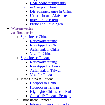
HSK Vorbereitungskurs
Sommer Camp in China
Die Sommercamps in China
Unterricht und Aktivitäten
Infos für die Eltern
Preise und Leistungen
Wissenswertes
zur Sprachreise
Sprachreise China
Reisevorbereitung
Reisetipps für China
Aufenthalt in China
Visa für China
Sprachreise Taiwan
Reisevorbereitung
Reisetipps für Taiwan
Aufenthalt in Taiwan
Visa für Taiwan
Infos China & Taiwan
Hotspots in China
Hotspots in Taiwan
Highlights Chinesische Kultur
China's & Taiwans Festtage
Chinesische Sprache
Informationen zur Sprache