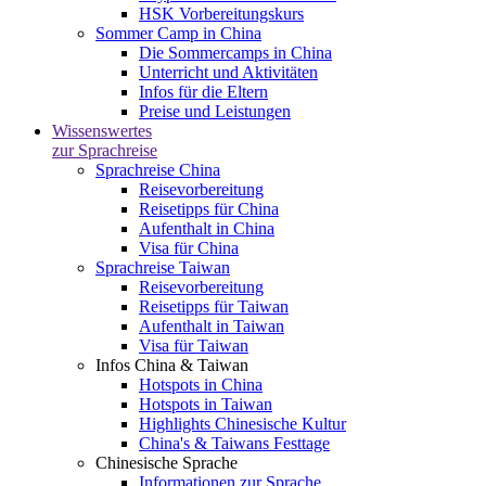
HSK Vorbereitungskurs
Sommer Camp in China
Die Sommercamps in China
Unterricht und Aktivitäten
Infos für die Eltern
Preise und Leistungen
Wissenswertes
zur Sprachreise
Sprachreise China
Reisevorbereitung
Reisetipps für China
Aufenthalt in China
Visa für China
Sprachreise Taiwan
Reisevorbereitung
Reisetipps für Taiwan
Aufenthalt in Taiwan
Visa für Taiwan
Infos China & Taiwan
Hotspots in China
Hotspots in Taiwan
Highlights Chinesische Kultur
China's & Taiwans Festtage
Chinesische Sprache
Informationen zur Sprache