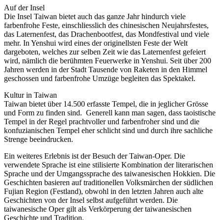
Auf der Insel
Die Insel Taiwan bietet auch das ganze Jahr hindurch viele
farbenfrohe Feste, einschliesslich des chinesischen Neujahrsfestes,
das Laternenfest, das Drachenbootfest, das Mondfestival und viele
mehr. In Yenshui wird eines der originellsten Feste der Welt
dargeboten, welches zur selben Zeit wie das Laternenfest gefeiert
wird, nämlich die berühmten Feuerwerke in Yenshui. Seit über 200
Jahren werden in der Stadt Tausende von Raketen in den Himmel
geschossen und farbenfrohe Umzüge begleiten das Spektakel.
Kultur in Taiwan
Taiwan bietet über 14.500 erfasste Tempel, die in jeglicher Grösse
und Form zu finden sind. Generell kann man sagen, dass taoistische
Tempel in der Regel prachtvoller und farbenfroher sind und die
konfuzianischen Tempel eher schlicht sind und durch ihre sachliche
Strenge beeindrucken.
Ein weiteres Erlebnis ist der Besuch der Taiwan-Oper. Die
verwendete Sprache ist eine stilisierte Kombination der literarischen
Sprache und der Umgangssprache des taiwanesischen Hokkien. Die
Geschichten basieren auf traditionellen Volksmärchen der südlichen
Fujian Region (Festland), obwohl in den letzten Jahren auch alte
Geschichten von der Insel selbst aufgeführt werden. Die
taiwanesische Oper gilt als Verkörperung der taiwanesischen
Geschichte und Tradition.