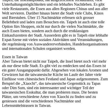
Unterhaltungsmöglichkeiten und ein lebhaftes Nachtleben. Es gibt
viele Restaurants, die Essen aus allen Regionen Chinas und aus aller
Welt servieren. Darüber hinaus bietet die Stadt viele Clubs, Kinos
und Bierstuben. Über 15 Nachtmärkte erfreuen sich grosser
Beliebtheit und laden zum Besuchen ein. Taipeh ist auch eine tolle
Option fürs Shoppen, nicht nur durch die vielen Nachtmärkte, die
auch Essen bieten, sondern auch durch die erstklassigen
Einkaufszentren der Stadt. Ausserdem gibt es in Taipeh eine lebhafte
Expat-Szene mit vielen sozialen Aktivitäten und Veranstaltungen,
die regelmässig von Auswandererverbänden, Handelsorganisationen
und internationalen Schulen organisiert werden.
Essen in Taiwan
Aber Taiwan bietet nicht nur Taipeh, die Insel bietet noch viel mehr
als nur diese tolle Stadt. Es gibt viel zu entdecken und das Essen ist
ein guter Ausgangspunkt dafür. Abgesehen von lokalen Aromen und
Gewürzen hat die taiwanesische Küche im Laufe der Jahre viele
Einflüsse vom chinesischen Festland und Japan aufgenommen. Zum
Beispiel die „Xiaochi“, das taiwanesische Gegenstück zu Tapas
oder Dim Sum, sind ein interessanter und wichtiger Teil der
taiwanesischen Esskultur, die man probieren muss. Die besten
Plätze, um verschiedene Arten von Xiaochi zu finden und zu
geniessen sind die verschiedenen Nachtmärkte und
Lebensmittelstrassen in Taiwan.