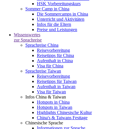
HSK Vorbereitungskurs
Sommer Camp in China
Die Sommercamps in China
Unterricht und Aktivitäten
Infos für die Eltern
Preise und Leistungen
Wissenswertes
zur Sprachreise
Sprachreise China
Reisevorbereitung
Reisetipps für China
Aufenthalt in China
Visa für China
Sprachreise Taiwan
Reisevorbereitung
Reisetipps für Taiwan
Aufenthalt in Taiwan
Visa für Taiwan
Infos China & Taiwan
Hotspots in China
Hotspots in Taiwan
Highlights Chinesische Kultur
China's & Taiwans Festtage
Chinesische Sprache
Informationen zur Sprache