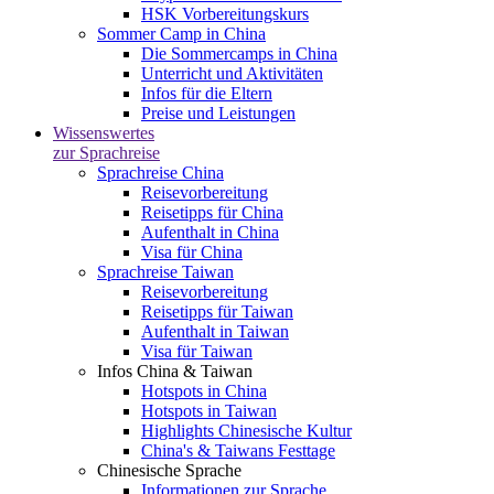
HSK Vorbereitungskurs
Sommer Camp in China
Die Sommercamps in China
Unterricht und Aktivitäten
Infos für die Eltern
Preise und Leistungen
Wissenswertes
zur Sprachreise
Sprachreise China
Reisevorbereitung
Reisetipps für China
Aufenthalt in China
Visa für China
Sprachreise Taiwan
Reisevorbereitung
Reisetipps für Taiwan
Aufenthalt in Taiwan
Visa für Taiwan
Infos China & Taiwan
Hotspots in China
Hotspots in Taiwan
Highlights Chinesische Kultur
China's & Taiwans Festtage
Chinesische Sprache
Informationen zur Sprache