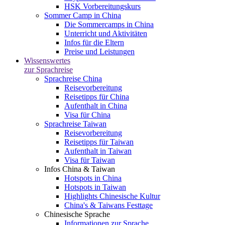
HSK Vorbereitungskurs
Sommer Camp in China
Die Sommercamps in China
Unterricht und Aktivitäten
Infos für die Eltern
Preise und Leistungen
Wissenswertes
zur Sprachreise
Sprachreise China
Reisevorbereitung
Reisetipps für China
Aufenthalt in China
Visa für China
Sprachreise Taiwan
Reisevorbereitung
Reisetipps für Taiwan
Aufenthalt in Taiwan
Visa für Taiwan
Infos China & Taiwan
Hotspots in China
Hotspots in Taiwan
Highlights Chinesische Kultur
China's & Taiwans Festtage
Chinesische Sprache
Informationen zur Sprache