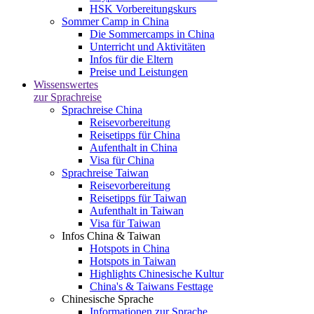
HSK Vorbereitungskurs
Sommer Camp in China
Die Sommercamps in China
Unterricht und Aktivitäten
Infos für die Eltern
Preise und Leistungen
Wissenswertes
zur Sprachreise
Sprachreise China
Reisevorbereitung
Reisetipps für China
Aufenthalt in China
Visa für China
Sprachreise Taiwan
Reisevorbereitung
Reisetipps für Taiwan
Aufenthalt in Taiwan
Visa für Taiwan
Infos China & Taiwan
Hotspots in China
Hotspots in Taiwan
Highlights Chinesische Kultur
China's & Taiwans Festtage
Chinesische Sprache
Informationen zur Sprache