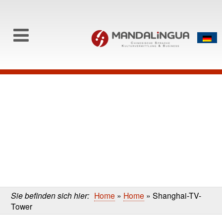
0
Skip to content
Skip
to
main
content
Sie befinden sich hier:
Home
»
Home
»
Shanghai-TV-
Tower