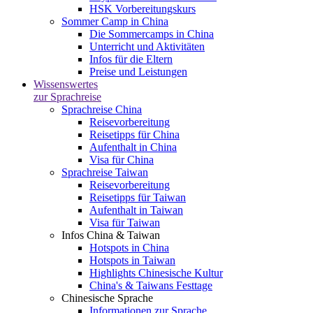
HSK Vorbereitungskurs
Sommer Camp in China
Die Sommercamps in China
Unterricht und Aktivitäten
Infos für die Eltern
Preise und Leistungen
Wissenswertes
zur Sprachreise
Sprachreise China
Reisevorbereitung
Reisetipps für China
Aufenthalt in China
Visa für China
Sprachreise Taiwan
Reisevorbereitung
Reisetipps für Taiwan
Aufenthalt in Taiwan
Visa für Taiwan
Infos China & Taiwan
Hotspots in China
Hotspots in Taiwan
Highlights Chinesische Kultur
China's & Taiwans Festtage
Chinesische Sprache
Informationen zur Sprache