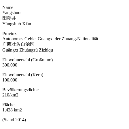
Name
Yangshuo
阳朔县
Yángshuò Xiàn
Provinz
Autonomes Gebiet Guangxi der Zhuang-Nationalität
广西壮族自治区
Guǎngxī Zhuàngzú Zìzhìqū
Einwohnerzahl (Großraum)
300.000
Einwohnerzahl (Kern)
100.000
Bevölkerungsdichte
210/km2
Fläche
1,428 km2
(Stand 2014)