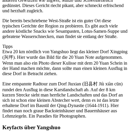
anderen Gewürzen wie Ingwer, Minze und Schweinefleisch
gedünstet. Dieses Gericht riecht pikant, aber schmeckt erfrischend
und herzhaft zugleich.
Die bereits beschriebene West-Straße ist ein guter Ort diese
typischen Gerichte der Region zu probieren. Es gibt auch viele
andere köstliche Snacks wie Sesampasten, Lotus-Samen-Suppe und
gebratene Wasserschnecken, man findet sie entlang der Straße.
Tipps
Etwa 20 km nördlich von Yangshuo liegt das kleiner Dorf Xingping
(兴坪). Hier wurde das Bild für die 20 Yuan Note aufgenommen.
Wenn man also ein Photo dieser Kulisse mit dem 20 Yuan Schein in
der Hand machen möchte, dann sollte man einen kleinen Ausflug in
diese Dorf in Betracht ziehen.
Eine entspannte Radtour zum Dorf Jiuxian (旧县村 Jiù xiàn cūn)
rundet den Ausflug in diese Karstlandschaft ab. Auf der 8 km
kurzen Strecke sieht man herrliche Landschaften und das Dorf an
sich ist schon eine kleinen Abstecher wert, denn es ist das letzte
erhaltene Dorf im Baustil der Qing-Dynastie (1644-1911). Hier
findet man noch graue Backsteinhäuser und Bauernhäuser aus
Lehmziegeln. Ein Paradies für Photographen.
Keyfacts über Yangshuo