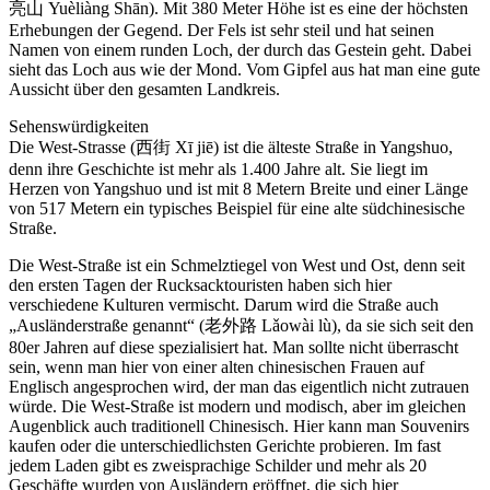
亮山 Yuèliàng Shān). Mit 380 Meter Höhe ist es eine der höchsten
Erhebungen der Gegend. Der Fels ist sehr steil und hat seinen
Namen von einem runden Loch, der durch das Gestein geht. Dabei
sieht das Loch aus wie der Mond. Vom Gipfel aus hat man eine gute
Aussicht über den gesamten Landkreis.
Sehenswürdigkeiten
Die West-Strasse (西街 Xī jiē) ist die älteste Straße in Yangshuo,
denn ihre Geschichte ist mehr als 1.400 Jahre alt. Sie liegt im
Herzen von Yangshuo und ist mit 8 Metern Breite und einer Länge
von 517 Metern ein typisches Beispiel für eine alte südchinesische
Straße.
Die West-Straße ist ein Schmelztiegel von West und Ost, denn seit
den ersten Tagen der Rucksacktouristen haben sich hier
verschiedene Kulturen vermischt. Darum wird die Straße auch
„Ausländerstraße genannt“ (老外路 Lǎowài lù), da sie sich seit den
80er Jahren auf diese spezialisiert hat. Man sollte nicht überrascht
sein, wenn man hier von einer alten chinesischen Frauen auf
Englisch angesprochen wird, der man das eigentlich nicht zutrauen
würde. Die West-Straße ist modern und modisch, aber im gleichen
Augenblick auch traditionell Chinesisch. Hier kann man Souvenirs
kaufen oder die unterschiedlichsten Gerichte probieren. Im fast
jedem Laden gibt es zweisprachige Schilder und mehr als 20
Geschäfte wurden von Ausländern eröffnet, die sich hier