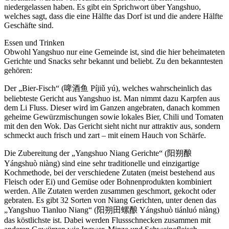
niedergelassen haben. Es gibt ein Sprichwort über Yangshuo,
welches sagt, dass die eine Hälfte das Dorf ist und die andere Hälfte
Geschäfte sind.
Essen und Trinken
Obwohl Yangshuo nur eine Gemeinde ist, sind die hier beheimateten
Gerichte und Snacks sehr bekannt und beliebt. Zu den bekanntesten
gehören:
Der „Bier-Fisch“ (啤酒鱼 Píjiǔ yú), welches wahrscheinlich das
beliebteste Gericht aus Yangshuo ist. Man nimmt dazu Karpfen aus
dem Li Fluss. Dieser wird im Ganzen angebraten, danach kommen
geheime Gewürzmischungen sowie lokales Bier, Chili und Tomaten
mit den den Wok. Das Gericht sieht nicht nur attraktiv aus, sondern
schmeckt auch frisch und zart – mit einem Hauch von Schärfe.
Die Zubereitung der „Yangshuo Niang Gerichte“ (阳朔酿
Yángshuò niàng) sind eine sehr traditionelle und einzigartige
Kochmethode, bei der verschiedene Zutaten (meist bestehend aus
Fleisch oder Ei) und Gemüse oder Bohnenprodukten kombiniert
werden. Alle Zutaten werden zusammen geschmort, gekocht oder
gebraten. Es gibt 32 Sorten von Niang Gerichten, unter denen das
„Yangshuo Tianluo Niang“ (阳朔田螺酿 Yángshuò tiánluó niàng)
das köstlichste ist. Dabei werden Flussschnecken zusammen mit