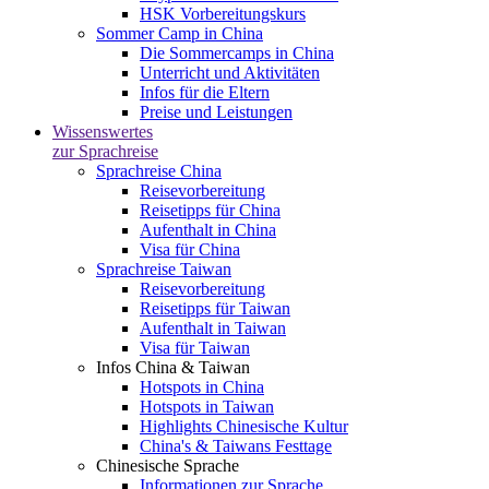
HSK Vorbereitungskurs
Sommer Camp in China
Die Sommercamps in China
Unterricht und Aktivitäten
Infos für die Eltern
Preise und Leistungen
Wissenswertes
zur Sprachreise
Sprachreise China
Reisevorbereitung
Reisetipps für China
Aufenthalt in China
Visa für China
Sprachreise Taiwan
Reisevorbereitung
Reisetipps für Taiwan
Aufenthalt in Taiwan
Visa für Taiwan
Infos China & Taiwan
Hotspots in China
Hotspots in Taiwan
Highlights Chinesische Kultur
China's & Taiwans Festtage
Chinesische Sprache
Informationen zur Sprache