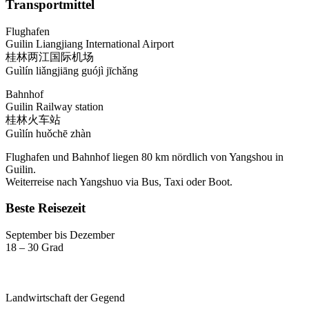
Transportmittel
Flughafen
Guilin Liangjiang International Airport
桂林两江国际机场
Guìlín liǎngjiāng guójì jīchǎng
Bahnhof
Guilin Railway station
桂林火车站
Guìlín huǒchē zhàn
Flughafen und Bahnhof liegen 80 km nördlich von Yangshou in
Guilin.
Weiterreise nach Yangshuo via Bus, Taxi oder Boot.
Beste Reisezeit
September bis Dezember
18 – 30 Grad
Landwirtschaft der Gegend