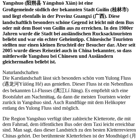
Yangshuo (阳朔县 Yángshuò Xiàn) ist eine
Großgemeinde südlich der bekannten Stadt Guilin (桂林市)
und liegt ebenfalls in der Provinz Guangxi (广西). Diese
landschaftlich besonders schöne Gegend ist leicht mit dem Bus
oder mit dem Boot von Guilin aus zu erreichen. In den 1980er
Jahren wurde die Stadt bei ausländischen Rucksacktouristen
beliebt und war ein echter Geheimtipp. Chinesische Touristen
stellten nur einen kleinen Bruchteil der Besucher dar. Aber seit
2005 wurde dieses Reiseziel auch in China bekannter, so dass
mittlerweile Yangshou bei Chinesen und Ausländern
gleichermaßen beliebt ist.
Naturlandschaften
Die Karstlandschaft lässt sich besonders schön vom Yulong Fluss
(遇龙河Yùlóng Hé) aus genießen. Dieser Fluss ist ein Nebenfluss
des bekannten Li-Flusses (漓江Lí Jiāng). Es empfiehlt sich eine
Bootsfahrt am Nachmittag, da dann die meisten Touristen wieder
zurück in Yangshuo sind. Auch Rundflüge mit dem Helikopter
entlang des Yulong Fluss sind möglich.
Die Region Yangshuo verfügt über zahlreiche Kletterorte, die mit
dem Fahrrad, dem öffentlichen Bus oder dem Taxi leicht erreichbar
sind. Man sagt, dass dieser Landstrich zu den besten Kletterrevieren
Chinas gehört. Der berühmteste Kletterfelsen ist der Mondhügel (月