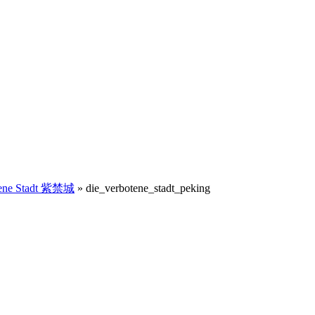
tene Stadt 紫禁城
»
die_verbotene_stadt_peking