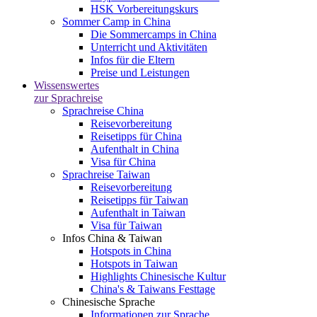
HSK Vorbereitungskurs
Sommer Camp in China
Die Sommercamps in China
Unterricht und Aktivitäten
Infos für die Eltern
Preise und Leistungen
Wissenswertes
zur Sprachreise
Sprachreise China
Reisevorbereitung
Reisetipps für China
Aufenthalt in China
Visa für China
Sprachreise Taiwan
Reisevorbereitung
Reisetipps für Taiwan
Aufenthalt in Taiwan
Visa für Taiwan
Infos China & Taiwan
Hotspots in China
Hotspots in Taiwan
Highlights Chinesische Kultur
China's & Taiwans Festtage
Chinesische Sprache
Informationen zur Sprache