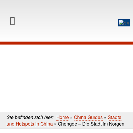
0
Skip to content
Skip
to
main
content
Sie befinden sich hier:
Home
»
China Guides
»
Städte
und Hotspots in China
»
Chengde – Die Stadt im Norgen