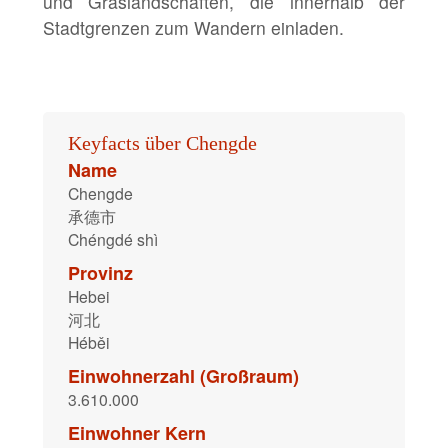
und Graslandschaften, die innerhalb der
Stadtgrenzen zum Wandern einladen.
Keyfacts über Chengde
Name
Chengde
承德市
Chéngdé shì
Provinz
Hebei
河北
Héběi
Einwohnerzahl (Großraum)
3.610.000
Einwohner Kern