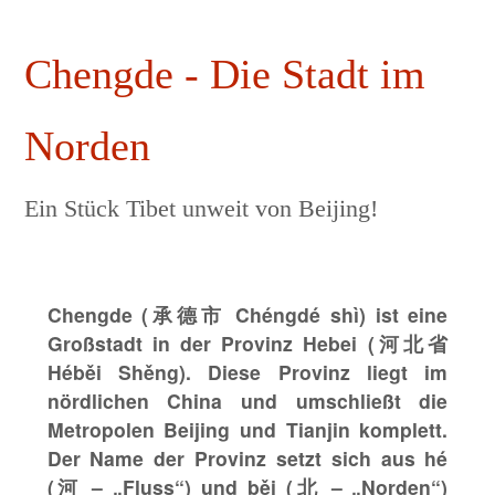
Chengde - Die Stadt im
Norden
Ein Stück Tibet unweit von Beijing!
Chengde (承德市 Chéngdé shì) ist eine
Großstadt in der Provinz Hebei (河北省
Héběi Shěng). Diese Provinz liegt im
nördlichen China und umschließt die
Metropolen Beijing und Tianjin komplett.
Der Name der Provinz setzt sich aus hé
(河 – „Fluss“) und běi (北 – „Norden“)