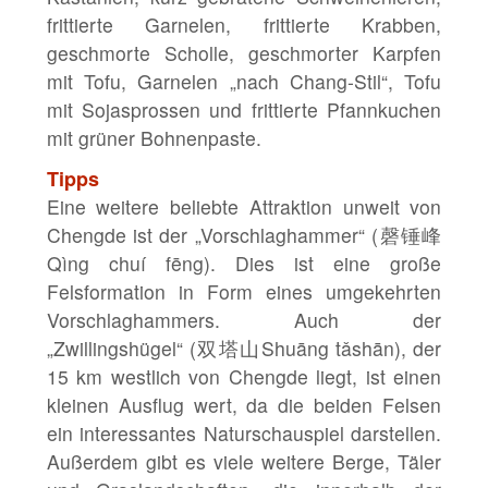
frittierte Garnelen, frittierte Krabben,
geschmorte Scholle, geschmorter Karpfen
mit Tofu, Garnelen „nach Chang-Stil“, Tofu
mit Sojasprossen und frittierte Pfannkuchen
mit grüner Bohnenpaste.
Tipps
Eine weitere beliebte Attraktion unweit von
Chengde ist der „Vorschlaghammer“ (磬锤峰
Qìng chuí fēng). Dies ist eine große
Felsformation in Form eines umgekehrten
Vorschlaghammers. Auch der
„Zwillingshügel“ (双塔山Shuāng tǎshān), der
15 km westlich von Chengde liegt, ist einen
kleinen Ausflug wert, da die beiden Felsen
ein interessantes Naturschauspiel darstellen.
Außerdem gibt es viele weitere Berge, Täler