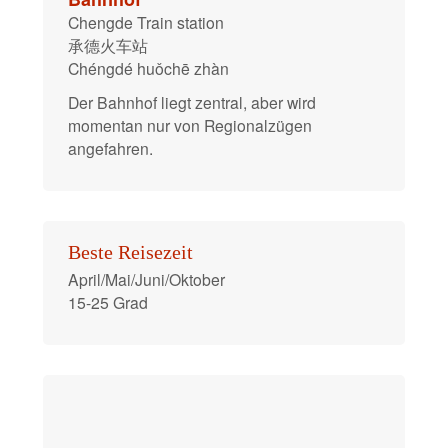
Chengde Train station
承德火车站
Chéngdé huǒchē zhàn
Der Bahnhof liegt zentral, aber wird
momentan nur von Regionalzügen
angefahren.
Beste Reisezeit
April/Mai/Juni/Oktober
15-25 Grad