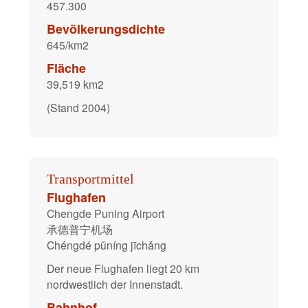
457.300
Bevölkerungsdichte
645/km2
Fläche
39,519 km2
(Stand 2004)
Transportmittel
Flughafen
Chengde Puning Airport
承德普宁机场
Chéngdé pǔníng jīchǎng
Der neue Flughafen liegt 20 km
nordwestlich der Innenstadt.
Bahnhof