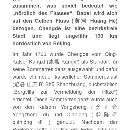
zusammen, was soviel bedeutet wie
„nördlich des Flusses“. Dabei wird sich
auf den Gelben Fluss (黄河 Huáng Hé)
bezogen. Chengde ist eine bezirksfreie
Stadt und liegt ungefähr 160 km
nordöstlich von Beijing.
Im Jahr 1703 wurde Chengde vom Qing-
Kaiser Kangxi (康熙 Kāngxī) als Standort für
seine Sommerresidenz ausgewählt und dafür
wurde ein neuer kaiserlicher Sommerpalast
(避暑 山庄 Bì Shŭ Shānzhuāng, buchstäblich
„Bergvilla zur Vermeidung der Hitze“)
errichtet. Diese Sommerresidenz wurde auch
von den Kaisern Yongzheng (雍正帝
Yōngzhèng dì) und Qianlong (乾隆帝
qiánlóng dì ) genutzt. Nachdem der
Regierungssitz des Kaisers jedes Jahr von