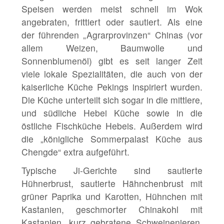
Speisen werden meist schnell im Wok
angebraten, frittiert oder sautiert. Als eine
der führenden „Agrarprovinzen“ Chinas (vor
allem Weizen, Baumwolle und
Sonnenblumenöl) gibt es seit langer Zeit
viele lokale Spezialitäten, die auch von der
kaiserliche Küche Pekings inspiriert wurden.
Die Küche unterteilt sich sogar in die mittlere,
und südliche Hebei Küche sowie in die
östliche Fischküche Hebeis. Außerdem wird
die „königliche Sommerpalast Küche aus
Chengde“ extra aufgeführt.
Typische Ji-Gerichte sind sautierte
Hühnerbrust, sautierte Hähnchenbrust mit
grüner Paprika und Karotten, Hühnchen mit
Kastanien, geschmorter Chinakohl mit
Kastanien, kurz gebratene Schweinenieren,