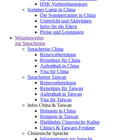
HSK Vorbereitungskurs
Sommer Camp in China
Die Sommercamps in China
Unterricht und Aktivitäten
Infos für die Eltern
Preise und Leistungen
Wissenswertes
zur Sprachreise
Sprachreise China
Reisevorbereitung
Reisetipps für China
Aufenthalt in China
Visa für China
Sprachreise Taiwan
Reisevorbereitung
Reisetipps für Taiwan
Aufenthalt in Taiwan
Visa für Taiwan
Infos China & Taiwan
Hotspots in China
Hotspots in Taiwan
Highlights Chinesische Kultur
China's & Taiwans Festtage
Chinesische Sprache
Informationen zur Sprache