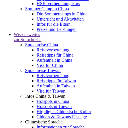
HSK Vorbereitungskurs
Sommer Camp in China
Die Sommercamps in China
Unterricht und Aktivitäten
Infos für die Eltern
Preise und Leistungen
Wissenswertes
zur Sprachreise
Sprachreise China
Reisevorbereitung
Reisetipps für China
Aufenthalt in China
Visa für China
Sprachreise Taiwan
Reisevorbereitung
Reisetipps für Taiwan
Aufenthalt in Taiwan
Visa für Taiwan
Infos China & Taiwan
Hotspots in China
Hotspots in Taiwan
Highlights Chinesische Kultur
China's & Taiwans Festtage
Chinesische Sprache
Informationen zur Sprache